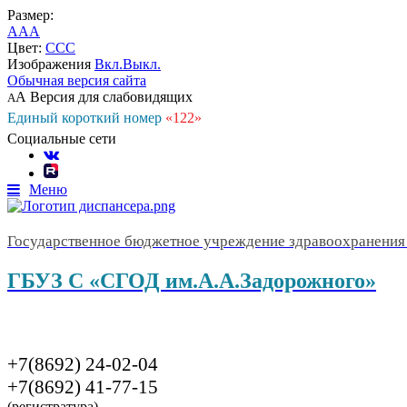
Размер:
A
A
A
Цвет:
C
C
C
Изображения
Вкл.
Выкл.
Обычная версия сайта
А
Версия для слабовидящих
А
Единый короткий номер
«122»
Социальные сети
Меню
Государственное бюджетное учреждение здравоохранения 
ГБУЗ С «СГОД им.А.А.Задорожного»
+7(8692) 24-02-04
+7(8692) 41-77-15
(регистратура)