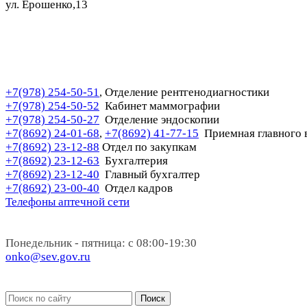
ул. Ерошенко,13
+7(978) 254-50-51
Отделение рентгенодиагностики
,
+7(978) 254-50-52
Кабинет маммографии
+7(978) 254-50-27
Отделение эндоскопии
+7(8692) 24-01-68
+7(8692) 41-77-15
Приемная главного 
,
+7(8692) 23-12-88
Отдел по закупкам
+7(8692) 23-12-63
Бухгалтерия
+7(8692) 23-12-40
Главный бухгалтер
+7(8692) 23-00-40
Отдел кадров
Телефоны аптечной сети
Понедельник - пятница: с 08:00-19:30
onko@sev.gov.ru
Поиск