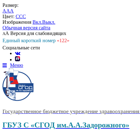
Размер:
A
A
A
Цвет:
C
C
C
Изображения
Вкл.
Выкл.
Обычная версия сайта
А
Версия для слабовидящих
А
Единый короткий номер
«122»
Социальные сети
Меню
Государственное бюджетное учреждение здравоохранения 
ГБУЗ С «СГОД им.А.А.Задорожного»