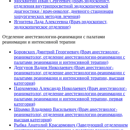
Москвитин Иван Сергеевич (Врач-эндоскопист,
отделения внутрипросветной эндоскопической
диагностики / врач-онколог, дневного стационара
хирургических методов лечения)
Ягнитева Лада Алексеевна (Врач-эндоскопист,
эндоскопическое отделение)
Отделение анестезиологии-реанимации с палатами
реанимации и интенсивной терапии
Боровских Дмитрий Георгиевич (Врач анестезиолог-
реаниматолог, отделение анестезиологии-реанимации с
палатами реанимации и интенсивной терапии)
Дергунов Вадим Николаевич (Врач анестезиолог-
реаниматолог, отделение анестезиологии-реанимации с
палатами реанимации и интенсивной терапии, высшая
категория)
Пархоменко Александр Николаевич (Врач анестезиолог-
реаниматолог, отделение анестезиологии-реанимации с
палатами реанимации и интенсивной терапии, первая
категория)
Шрамко Владимир Васильевич (Врач анестезиолог-
реаниматолог, отделения анестезиологии-реанимации,
высшая категория)
Рыбка Анатолий Красармович (Заведующий отделением