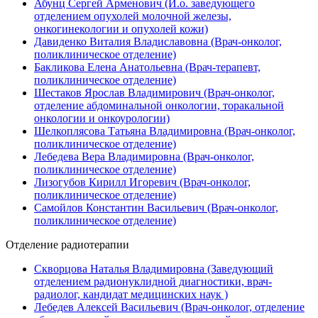
Абунц Сергей Арменович (И.о. заведующего
отделением опухолей молочной железы,
онкогинекологии и опухолей кожи)
Давиденко Виталия Владиславовна (Врач-онколог,
поликлиническое отделение)
Бакликова Елена Анатольевна (Врач-терапевт,
поликлиническое отделение)
Шестаков Ярослав Владимирович (Врач-онколог,
отделение абдоминальной онкологии, торакальной
онкологии и онкоурологии)
Шелкоплясова Татьяна Владимировна (Врач-онколог,
поликлиническое отделение)
Лебедева Вера Владимировна (Врач-онколог,
поликлиническое отделение)
Лизогубов Кирилл Игоревич (Врач-онколог,
поликлиническое отделение)
Самойлов Константин Васильевич (Врач-онколог,
поликлиническое отделение)
Отделение радиотерапии
Скворцова Наталья Владимировна (Заведующий
отделением радионуклидной диагностики, врач-
радиолог, кандидат медицинских наук )
Лебедев Алексей Васильевич (Врач-онколог, отделение