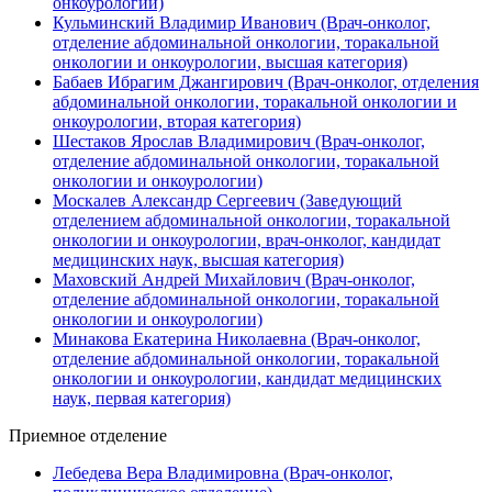
онкоурологии)
Кульминский Владимир Иванович (Врач-онколог,
отделение абдоминальной онкологии, торакальной
онкологии и онкоурологии, высшая категория)
Бабаев Ибрагим Джангирович (Врач-онколог, отделения
абдоминальной онкологии, торакальной онкологии и
онкоурологии, вторая категория)
Шестаков Ярослав Владимирович (Врач-онколог,
отделение абдоминальной онкологии, торакальной
онкологии и онкоурологии)
Москалев Александр Сергеевич (Заведующий
отделением абдоминальной онкологии, торакальной
онкологии и онкоурологии, врач-онколог, кандидат
медицинских наук, высшая категория)
Маховский Андрей Михайлович (Врач-онколог,
отделение абдоминальной онкологии, торакальной
онкологии и онкоурологии)
Минакова Екатерина Николаевна (Врач-онколог,
отделение абдоминальной онкологии, торакальной
онкологии и онкоурологии, кандидат медицинских
наук, первая категория)
Приемное отделение
Лебедева Вера Владимировна (Врач-онколог,