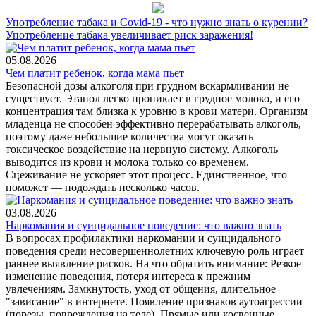
Употребление табака и Covid-19 - что нужно знать о курении?
Употребление табака увеличивает риск заражения!
05.08.2026
Чем платит ребенок, когда мама пьет
Безопасной дозы алкоголя при грудном вскармливании не
существует. Этанол легко проникает в грудное молоко, и его
концентрация там близка к уровню в крови матери. Организм
младенца не способен эффективно перерабатывать алкоголь,
поэтому даже небольшие количества могут оказать
токсическое воздействие на нервную систему. Алкоголь
выводится из крови и молока только со временем.
Сцеживание не ускоряет этот процесс. Единственное, что
поможет — подождать несколько часов.
03.08.2026
Наркомания и суицидальное поведение: что важно знать
В вопросах профилактики наркомании и суицидального
поведения среди несовершеннолетних ключевую роль играет
раннее выявление рисков. На что обратить внимание: Резкое
изменение поведения, потеря интереса к прежним
увлечениям. Замкнутость, уход от общения, длительное
"зависание" в интернете. Появление признаков аутоагрессии
(порезы, повреждения на теле). Прямые или косвенные