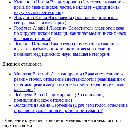
Кузнецова Ирина Владимировна (Заместитель главного
врача по медицинской части, кандидат медицинских
наук, высшая категория)
Никулина Елена Николаевна (Главная медицинская
сестра, высшая категория)
Горбачев Андрей Львович (Заместитель главного врача
по хирургической помощи, кандидат медицинских наук,
высшая категория)
Яскевич Наталья Николаевна (Заместитель главного
врача по амбулаторно-поликлинической помощи,
кандидат медицинских наук, высшая категория)
Дневной стационар
Морозов Евгений Александрович (Врач анестезиолог-
реаниматолог, отделение анестезиологии-реанимации с
палатами реанимации и интенсивной терапии, высшая
категория)
Лебедева Вера Владимировна (Врач-онколог,
поликлиническое отделение)
Волокитина Анна Сергеевна (Врач-гематолог, отделение
противоопухолевой лекарственной терапии)
Отделение опухолей молочной железы, онкогинекологии и
опухолей кожи