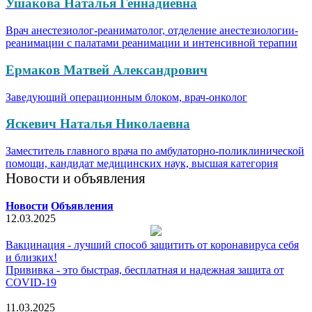
Ушакова Наталья Геннадиевна
Врач анестезиолог-реаниматолог, отделение анестезиологии-
реанимации с палатами реанимации и интенсивной терапии
Ермаков Матвей Александрович
Заведующий операционным блоком, врач-онколог
Яскевич Наталья Николаевна
Заместитель главного врача по амбулаторно-поликлинической
помощи, кандидат медицинских наук, высшая категория
Новости и объявления
Новости
Объявления
12.03.2025
Вакцинация - лучший способ защитить от коронавируса себя
и близких!
Прививка - это быстрая, бесплатная и надежная защита от
COVID-19
11.03.2025