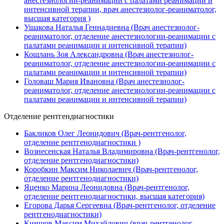
анестезиологии-реанимации с палатами реанимации и
интенсивной терапии, врач анестезиолог-реаниматолог,
высшая категория )
Ушакова Наталья Геннадиевна (Врач анестезиолог-
реаниматолог, отделение анестезиологии-реанимации с
палатами реанимации и интенсивной терапии)
Кошлань Зоя Александровна (Врач анестезиолог-
реаниматолог, отделение анестезиологии-реанимации с
палатами реанимации и интенсивной терапии)
Головаш Мария Ивановна (Врач анестезиолог-
реаниматолог, отделение анестезиологии-реанимации с
палатами реанимации и интенсивной терапии)
Отделение рентгендиагностики
Бакликов Олег Леонидович (Врач-рентгенолог,
отделение рентгенодиагностики )
Вознесенская Наталья Владимировна (Врач-рентгенолог,
отделение рентгенодиагностики)
Коробкин Максим Николаевич (Врач-рентгенолог,
отделение рентгенодиагностики)
Яценко Марина Леонидовна (Врач-рентгенолог,
отделение рентгенодиагностики, высшая категория)
Егорова Дарья Сергеевна (Врач-рентгенолог, отделение
рентгенодиагностики)
Киншов Максим Михайлович (врач-рентгенолог