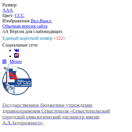
Размер:
A
A
A
Цвет:
C
C
C
Изображения
Вкл.
Выкл.
Обычная версия сайта
А
Версия для слабовидящих
А
Единый короткий номер
«122»
Социальные сети
Меню
Государственное бюджетное учреждение
здравоохранения Севастополя «Севастопольский
городской онкологический диспансер имени
А.А.Задорожного»