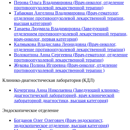
Перова Ольга Владимировна (Врач-онколог, отделение
противоопухолевой лекарственной терапии)
Табакман Ангелина Владимировна (Врач-гематолог,
отделение противоопухолевой лекарственной терапии,
высшая категория)
Танаева Людмила Владимировна (Заведующий
отделением противоопухолевой лекарственной терапии,
врач-онколог, первая категория)
Калмыкова Владислава Леонидовна (Врач-онколог,
отделение противоопухолевой лекарственной терапии)
Волокитина Анна Сергеевна (Врач-гематолог, отделение
противоопухолевой лекарственной терапии)
Жукова Полина Игоревна (Врач-онколог, отделение
противоопухолевой лекарственной терапии )
Клинико-диагностическая лаборатория (КДЛ)
Кочергина Анна Николаевна (Заведующий клинико-
диагностической лабораторией, врач клинической
лабораторной диагностики, высшая категория)
Эндоскопическое отделение
Богданов Олег Олегович (Врач-эндоскопист,
эндоскопическое отделение, высшая категория)