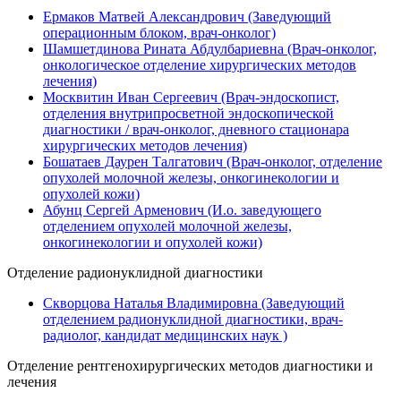
Ермаков Матвей Александрович (Заведующий
операционным блоком, врач-онколог)
Шамшетдинова Рината Абдулбариевна (Врач-онколог,
онкологическое отделение хирургических методов
лечения)
Москвитин Иван Сергеевич (Врач-эндоскопист,
отделения внутрипросветной эндоскопической
диагностики / врач-онколог, дневного стационара
хирургических методов лечения)
Бошатаев Даурен Талгатович (Врач-онколог, отделение
опухолей молочной железы, онкогинекологии и
опухолей кожи)
Абунц Сергей Арменович (И.о. заведующего
отделением опухолей молочной железы,
онкогинекологии и опухолей кожи)
Отделение радионуклидной диагностики
Скворцова Наталья Владимировна (Заведующий
отделением радионуклидной диагностики, врач-
радиолог, кандидат медицинских наук )
Отделение рентгенохирургических методов диагностики и
лечения