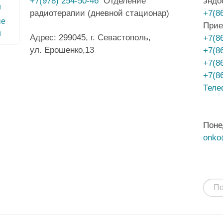
+7(978) 254-50-46
Отделение
эндо
радиотерапии (дневной стационар)
+7(8
ые
Прие
и
Адрес: 299045, г. Севастополь,
+7(8
ул. Ерошенко,13
+7(8
+7(8
+7(8
Теле
Поне
onko