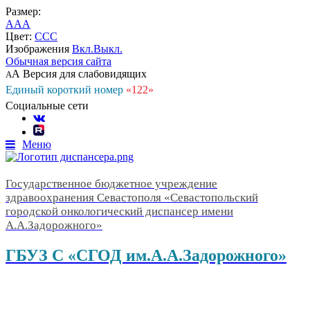
Размер:
A
A
A
Цвет:
C
C
C
Изображения
Вкл.
Выкл.
Обычная версия сайта
А
Версия для слабовидящих
А
Единый короткий номер
«122»
Социальные сети
Меню
Государственное бюджетное учреждение
здравоохранения Севастополя «Севастопольский
городской онкологический диспансер имени
А.А.Задорожного»
ГБУЗ С «СГОД им.А.А.Задорожного»