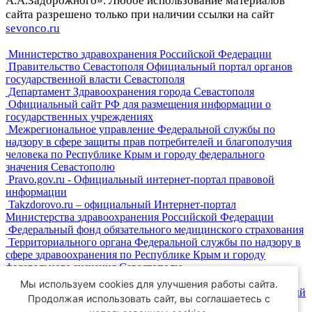
А.А.Задорожного». Любое использование материалов
сайта разрешено только при наличии ссылки на сайт
sevonco.ru
Министерство здравохранения Российской Федерации
Правительство Севастополя Официальный портал органов
государственной власти Севастополя
Департамент Здравоохранения города Севастополя
Официальный сайт РФ для размещения информации о
государственных учреждениях
Межрегиональное управление Федеральной службы по
надзору в сфере защиты прав потребителей и благополучия
человека по Республике Крым и городу федерального
значения Севастополю
Pravo.gov.ru - Официальный интернет-портал правовой
информации
Takzdorovo.ru – официальный Интернет-портал
Министерства здравоохранения Российской Федерации
Федеральный фонд обязательного медицинского страхования
Территориального органа Федеральной службы по надзору в
сфере здравоохранения по Республике Крым и городу
федерального значения Севастополю
Портал государственных услуг Российской Федерации
Мы используем cookies для улучшения работы сайта.
Законодательное собрание города Севастополя Официальный
Продолжая использовать сайт, вы соглашаетесь с
сайт