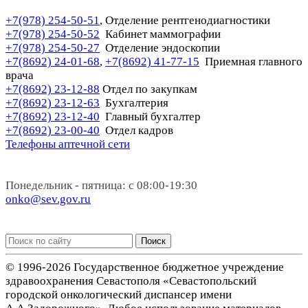
+7(978) 254-50-51
Отделение рентгенодиагностики
,
+7(978) 254-50-52
Кабинет маммографии
+7(978) 254-50-27
Отделение эндоскопии
+7(8692) 24-01-68
+7(8692) 41-77-15
Приемная главного
,
врача
+7(8692) 23-12-88
Отдел по закупкам
+7(8692) 23-12-63
Бухгалтерия
+7(8692) 23-12-40
Главный бухгалтер
+7(8692) 23-00-40
Отдел кадров
Телефоны аптечной сети
Понедельник - пятница: с 08:00-19:30
onko@sev.gov.ru
Поиск
© 1996-2026 Государственное бюджетное учреждение
здравоохранения Севастополя «Севастопольский
городской онкологический диспансер имени