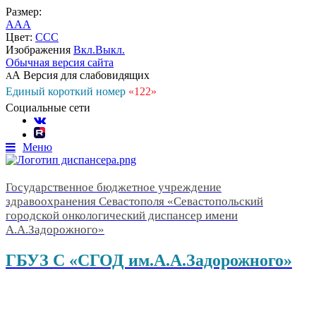
Размер:
A
A
A
Цвет:
C
C
C
Изображения
Вкл.
Выкл.
Обычная версия сайта
А
Версия для слабовидящих
А
Единый короткий номер
«122»
Социальные сети
Меню
Государственное бюджетное учреждение
здравоохранения Севастополя «Севастопольский
городской онкологический диспансер имени
А.А.Задорожного»
ГБУЗ С «СГОД им.А.А.Задорожного»