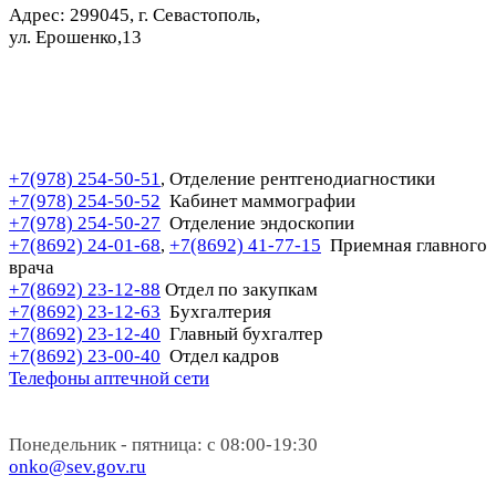
Адрес: 299045, г. Севастополь,
ул. Ерошенко,13
+7(978) 254-50-51
Отделение рентгенодиагностики
,
+7(978) 254-50-52
Кабинет маммографии
+7(978) 254-50-27
Отделение эндоскопии
+7(8692) 24-01-68
+7(8692) 41-77-15
Приемная главного
,
врача
+7(8692) 23-12-88
Отдел по закупкам
+7(8692) 23-12-63
Бухгалтерия
+7(8692) 23-12-40
Главный бухгалтер
+7(8692) 23-00-40
Отдел кадров
Телефоны аптечной сети
Понедельник - пятница: с 08:00-19:30
onko@sev.gov.ru