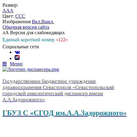
Размер:
A
A
A
Цвет:
C
C
C
Изображения
Вкл.
Выкл.
Обычная версия сайта
А
Версия для слабовидящих
А
Единый короткий номер
«122»
Социальные сети
Меню
Государственное бюджетное учреждение
здравоохранения Севастополя «Севастопольский
городской онкологический диспансер имени
А.А.Задорожного»
ГБУЗ С «СГОД им.А.А.Задорожного»