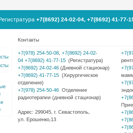
Регистратура
+7(8692) 24-02-04
,
+7(8692) 41-77-1
Контакты
+7(978) 254-50-08
,
+7(8692) 24-02-
+7(9
04
+7(8692) 41-77-15
(Регистратура)
рент
исты
+7(8692) 24-02-46
(Дневной стационар)
+7(9
+7(8692) 41-77-15
(Хирургическое
мам
отделение)
+7(9
+7(978) 254-50-46
Отделение
эндо
радиотерапии (дневной стационар)
+7(8
ые
Прие
и
Адрес: 299045, г. Севастополь,
+7(8
ул. Ерошенко,13
+7(8
+7(8