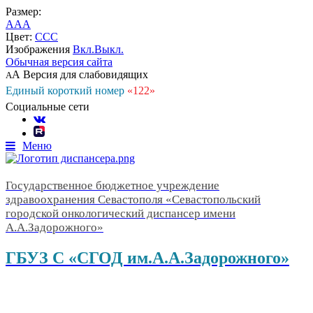
Размер:
A
A
A
Цвет:
C
C
C
Изображения
Вкл.
Выкл.
Обычная версия сайта
А
Версия для слабовидящих
А
Единый короткий номер
«122»
Социальные сети
Меню
Государственное бюджетное учреждение
здравоохранения Севастополя «Севастопольский
городской онкологический диспансер имени
А.А.Задорожного»
ГБУЗ С «СГОД им.А.А.Задорожного»