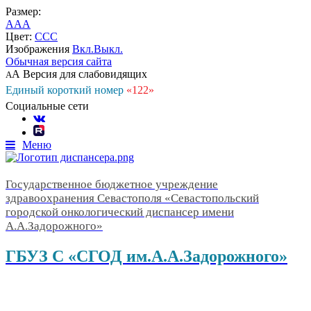
Размер:
A
A
A
Цвет:
C
C
C
Изображения
Вкл.
Выкл.
Обычная версия сайта
А
Версия для слабовидящих
А
Единый короткий номер
«122»
Социальные сети
Меню
Государственное бюджетное учреждение
здравоохранения Севастополя «Севастопольский
городской онкологический диспансер имени
А.А.Задорожного»
ГБУЗ С «СГОД им.А.А.Задорожного»