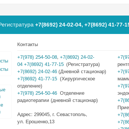
Регистратура
+7(8692) 24-02-04
,
+7(8692) 41-77-1
Контакты
+7(978) 254-50-08
,
+7(8692) 24-02-
+7(9
04
+7(8692) 41-77-15
(Регистратура)
рент
исты
+7(8692) 24-02-46
(Дневной стационар)
+7(9
+7(8692) 41-77-15
(Хирургическое
мам
отделение)
+7(9
+7(978) 254-50-46
Отделение
эндо
радиотерапии (дневной стационар)
+7(8
ые
Прие
и
Адрес: 299045, г. Севастополь,
+7(8
ул. Ерошенко,13
+7(8
+7(8