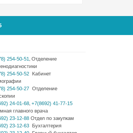
5
78) 254-50-51
Отделение
,
генодиагностики
78) 254-50-52
Кабинет
мографии
78) 254-50-27
Отделение
скопии
692) 24-01-68
+7(8692) 41-77-15
,
мная главного врача
692) 23-12-88
Отдел по закупкам
692) 23-12-63
Бухгалтерия
692) 23-12-40
Главный бухгалтер