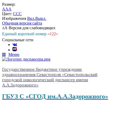
Размер:
A
A
A
Цвет:
C
C
C
Изображения
Вкл.
Выкл.
Обычная версия сайта
А
Версия для слабовидящих
А
Единый короткий номер
«122»
Социальные сети
Меню
Государственное бюджетное учреждение
здравоохранения Севастополя «Севастопольский
городской онкологический диспансер имени
А.А.Задорожного»
ГБУЗ С «СГОД им.А.А.Задорожного»