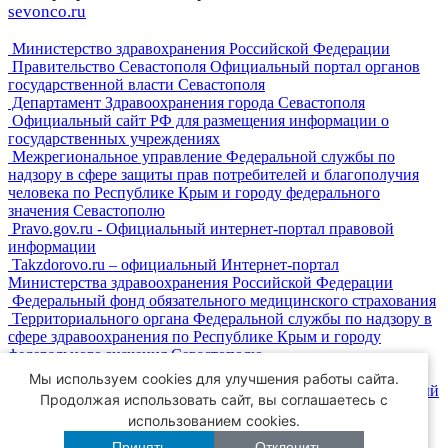
sevonco.ru
Министерство здравохранения Российской Федерации
Правительство Севастополя Официальный портал органов
государственной власти Севастополя
Департамент Здравоохранения города Севастополя
Официальный сайт РФ для размещения информации о
государственных учреждениях
Межрегиональное управление Федеральной службы по
надзору в сфере защиты прав потребителей и благополучия
человека по Республике Крым и городу федерального
значения Севастополю
Pravo.gov.ru - Официальный интернет-портал правовой
информации
Takzdorovo.ru – официальный Интернет-портал
Министерства здравоохранения Российской Федерации
Федеральный фонд обязательного медицинского страхования
Территориального органа Федеральной службы по надзору в
сфере здравоохранения по Республике Крым и городу
федерального значения Севастополю
Портал государственных услуг Российской Федерации
Мы используем cookies для улучшения работы сайта.
Законодательное собрание города Севастополя Официальный
Продолжая использовать сайт, вы соглашаетесь с
сайт
использованием cookies.
Территориальный фонд Обязательного Медицинского
Страхования города Севастополя
Принять
Отклонить