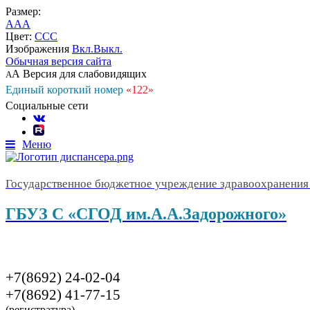
Размер:
A
A
A
Цвет:
C
C
C
Изображения
Вкл.
Выкл.
Обычная версия сайта
А
Версия для слабовидящих
А
Единый короткий номер
«122»
Социальные сети
Меню
Государственное бюджетное учреждение здравоохранения 
ГБУЗ С «СГОД им.А.А.Задорожного»
+7(8692) 24-02-04
+7(8692) 41-77-15
(регистратура)