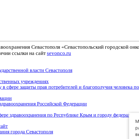
воохранения Севастополя «Севастопольский городской онк
ичии ссылки на сайт
sevonco.ru
ударственной власти Севастополя
ственных учреждениях
в сфере защиты прав потребителей и благополучия человека по
мации
 здравоохранения Российской Федерации
фере здравоохранения по Республике Крым и городу федерально
М
сайт
р
ния города Севастополя
в