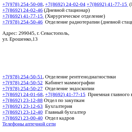
+7(978) 254-50-08
,
+7(8692) 24-02-04
+7(8692) 41-77-15
(
+7(8692) 24-02-46
(Дневной стационар)
+7(8692) 41-77-15
(Хирургическое отделение)
+7(978) 254-50-46
Отделение радиотерапии (дневной стац
Адрес: 299045, г. Севастополь,
ул. Ерошенко,13
+7(978) 254-50-51
Отделение рентгенодиагностики
,
+7(978) 254-50-52
Кабинет маммографии
+7(978) 254-50-27
Отделение эндоскопии
+7(8692) 24-01-68
+7(8692) 41-77-15
Приемная главного 
,
+7(8692) 23-12-88
Отдел по закупкам
+7(8692) 23-12-63
Бухгалтерия
+7(8692) 23-12-40
Главный бухгалтер
+7(8692) 23-00-40
Отдел кадров
Телефоны аптечной сети