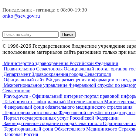
Понедельник - пятница: с 08:00-19:30
onko@sev.gov.ru
Поиск
© 1996-2026 Государственное бюджетное учреждение здра
использование материалов сайта разрешено только при нал
Министерство здравохранения Российской Федерации
Правительство Севастополя Официальный портал органов гос
Департамент Здравоохранения города Севастополя
Официальный сайт РФ для размещения информации о государ
Межрегиональное управление Федеральной службы по надзору 
Севастополю
Pravo.gov.ru - Официальный интернет-портал правовой инфор
Takzdorovo.ru – официальный Интернет-портал Министерства
Федеральный фонд обязательного медицинского страхования
Территориального органа Федеральной службы по надзору в с
Портал государственных услуг Российской Федерации
Законодательное собрание города Севастополя Официальный 
Территориальный фонд Обязательного Медицинского Страхова
Здоровая Россия