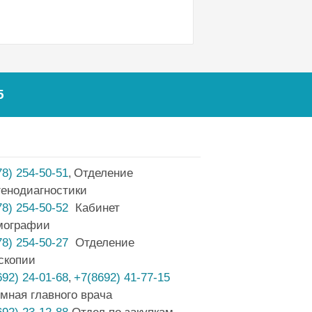
5
78) 254-50-51
Отделение
,
генодиагностики
78) 254-50-52
Кабинет
мографии
78) 254-50-27
Отделение
скопии
692) 24-01-68
+7(8692) 41-77-15
,
мная главного врача