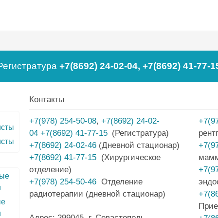
Регистратура
+7(8692) 24-02-04
,
+7(8692) 41-77-1
Контакты
+7(978) 254-50-08
,
+7(8692) 24-02-
+7(9
04
+7(8692) 41-77-15
(Регистратура)
рент
исты
+7(8692) 24-02-46
(Дневной стационар)
+7(9
+7(8692) 41-77-15
(Хирургическое
мам
отделение)
+7(9
+7(978) 254-50-46
Отделение
эндо
радиотерапии (дневной стационар)
+7(8
ые
Прие
и
Адрес: 299045, г. Севастополь,