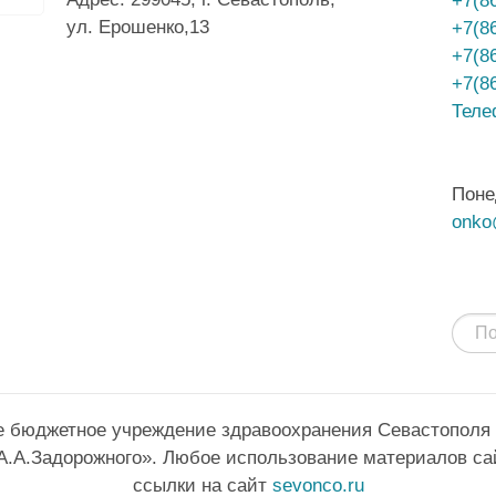
+7(8
ул. Ерошенко,13
+7(8
+7(8
+7(8
Теле
Поне
onko
е бюджетное учреждение здравоохранения Севастополя
А.А.Задорожного». Любое использование материалов са
ссылки на сайт
sevonco.ru