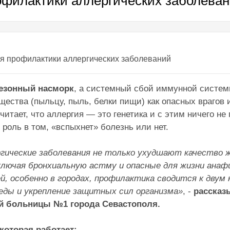
офилактики аллергических заболева
сезонный насморк
, а системный сбой иммунной систем
ества (пыльцу, пыль, белки пищи) как опасных врагов и
итает, что аллергия — это генетика и с этим ничего не
роль в том, «вспыхнет» болезнь или нет.
гические заболевания не только ухудшают качество ж
ключая бронхиальную астму и опасные для жизни анаф
, особенно в городах, профилактика сводится к двум
реды и укрепление защитных сил организма»
, -
рассказ
й больницы №1 города Севастополя.
которая работает: