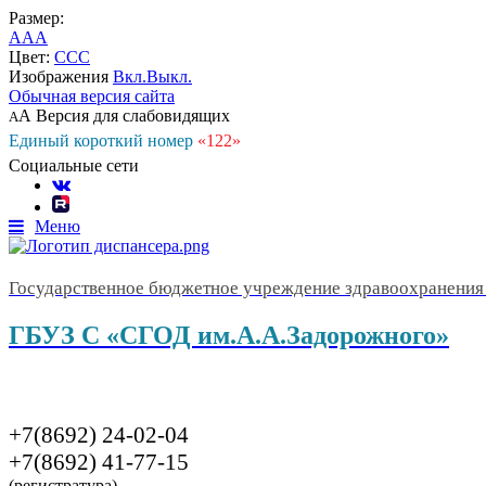
Размер:
A
A
A
Цвет:
C
C
C
Изображения
Вкл.
Выкл.
Обычная версия сайта
А
Версия для слабовидящих
А
Единый короткий номер
«122»
Социальные сети
Меню
Государственное бюджетное учреждение здравоохранения 
ГБУЗ С «СГОД им.А.А.Задорожного»
+7(8692) 24-02-04
+7(8692) 41-77-15
(регистратура)