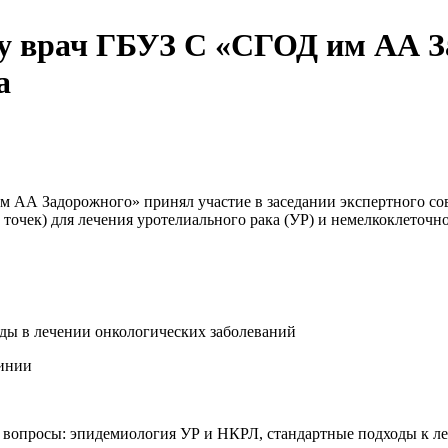
ону врач ГБУЗ С «СГОД им АА 
а
м АА Задорожного» принял участие в заседании экспертного с
очек) для лечения уротелиального рака (УР) и немелкоклеточно
ды в лечении онкологических заболеваний
линии
е вопросы: эпидемиология УР и НКРЛ, стандартные подходы к л