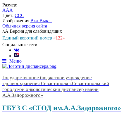
Размер:
A
A
A
Цвет:
C
C
C
Изображения
Вкл.
Выкл.
Обычная версия сайта
А
Версия для слабовидящих
А
Единый короткий номер
«122»
Социальные сети
Меню
Государственное бюджетное учреждение
здравоохранения Севастополя «Севастопольский
городской онкологический диспансер имени
А.А.Задорожного»
ГБУЗ С «СГОД им.А.А.Задорожного»