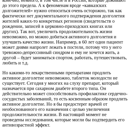
конечно, немного, в том числе и в России, которые доживают
до этого предела. А к феноменам вроде «кавказских
долгожителей» нужно относиться очень осторожно, так как
фактически нет документального подтверждения долголетия
жителей каких-то конкретных регионов (свидетельств о
рождении, записей в церковно-приходских книгах или
других). Так вот, увеличить продолжительность жизни
невозможно, но можно добиться активного долголетия и
улучшить качество жизни. Например, в 60 лет один пациент
может днями напролет лежать в постели, потому что у него
тревожно-депрессивный синдром и ему не хочется жить, а
другой – будет заниматься спортом, работать, путешествовать,
любить и т.д.
Но какими-то лекарственными препаратами продлить
активное долголетие невозможно, таблеток молодости не
существует. Сегодня у многих на слуху препарат, который
назначается при сахарном диабете второго типа. Он
действительно может способствовать профилактике сердечно-
сосудистых заболеваний, то есть косвенным образом продлить
активное долголетие. Но я бы предостерег врачей от
необоснованного его назначения с целью увеличения
продолжительности жизни. В настоящий момент не
проведены исследования, которые могли бы подтвердить его
антивозрастной эффект.