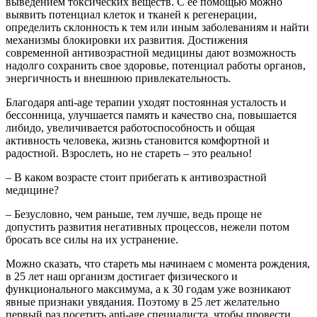
выведением токсических веществ. С ее помощью можно
выявить потенциал клеток и тканей к регенерации,
определить склонность к тем или иным заболеваниям и найти
механизмы блокировки их развития. Достижения
современной антивозрастной медицины дают возможность
надолго сохранить свое здоровье, потенциал работы органов,
энергичность и внешнюю привлекательность.
Благодаря anti-age терапии уходят постоянная усталость и
бессонница, улучшается память и качество сна, повышается
либидо, увеличивается работоспособность и общая
активность человека, жизнь становится комфортной и
радостной. Взрослеть, но не стареть – это реально!
– В каком возрасте стоит прибегать к антивозрастной
медицине?
– Безусловно, чем раньше, тем лучше, ведь проще не
допустить развития негативных процессов, нежели потом
бросать все силы на их устранение.
Можно сказать, что стареть мы начинаем с момента рождения,
в 25 лет наш организм достигает физического и
функционального максимума, а к 30 годам уже возникают
явные признаки увядания. Поэтому в 25 лет желательно
первый раз посетить anti-age специалиста, чтобы провести