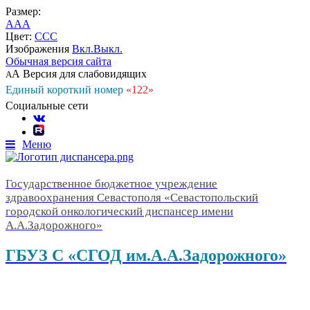
Размер:
A
A
A
Цвет:
C
C
C
Изображения
Вкл.
Выкл.
Обычная версия сайта
А
Версия для слабовидящих
А
Единый короткий номер
«122»
Социальные сети
Меню
Государственное бюджетное учреждение
здравоохранения Севастополя «Севастопольский
городской онкологический диспансер имени
А.А.Задорожного»
ГБУЗ С «СГОД им.А.А.Задорожного»