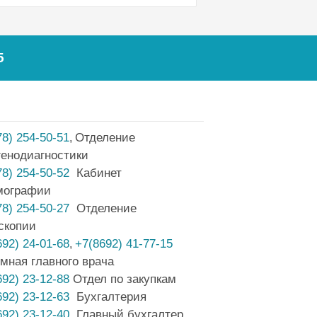
5
78) 254-50-51
Отделение
,
генодиагностики
78) 254-50-52
Кабинет
мографии
78) 254-50-27
Отделение
скопии
692) 24-01-68
+7(8692) 41-77-15
,
мная главного врача
692) 23-12-88
Отдел по закупкам
692) 23-12-63
Бухгалтерия
692) 23-12-40
Главный бухгалтер