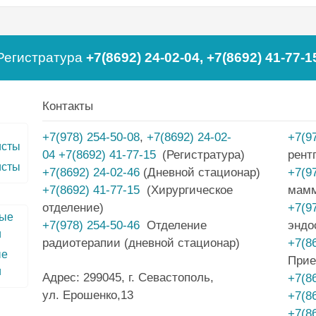
Регистратура
+7(8692) 24-02-04
,
+7(8692) 41-77-1
Контакты
+7(978) 254-50-08
,
+7(8692) 24-02-
+7(9
04
+7(8692) 41-77-15
(Регистратура)
рент
исты
+7(8692) 24-02-46
(Дневной стационар)
+7(9
+7(8692) 41-77-15
(Хирургическое
мам
отделение)
+7(9
+7(978) 254-50-46
Отделение
эндо
радиотерапии (дневной стационар)
+7(8
ые
Прие
и
Адрес: 299045, г. Севастополь,
+7(8
ул. Ерошенко,13
+7(8
+7(8