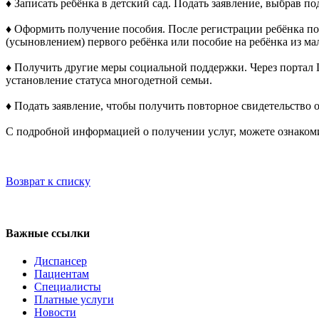
♦️ Записать ребёнка в детский сад. Подать заявление, выбрав п
♦️ Оформить получение пособия. После регистрации ребёнка по
(усыновлением) первого ребёнка или пособие на ребёнка из ма
♦️ Получить другие меры социальной поддержки. Через портал
установление статуса многодетной семьи.
♦️ Подать заявление, чтобы получить повторное свидетельство 
С подробной информацией о получении услуг, можете ознаком
Возврат к списку
Регистратура
+7(8692) 24-02-04
,
+7(8692) 41-77-15
Важные ссылки
Диспансер
Пациентам
Специалисты
Платные услуги
Новости