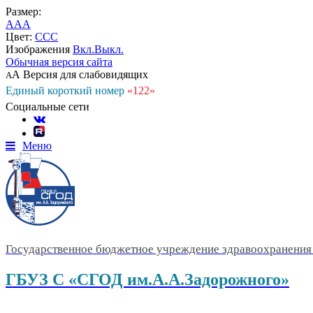
Размер:
A
A
A
Цвет:
C
C
C
Изображения
Вкл.
Выкл.
Обычная версия сайта
А
Версия для слабовидящих
А
Единый короткий номер
«122»
Социальные сети
Меню
Государственное бюджетное учреждение здравоохранения 
ГБУЗ С «СГОД им.А.А.Задорожного»