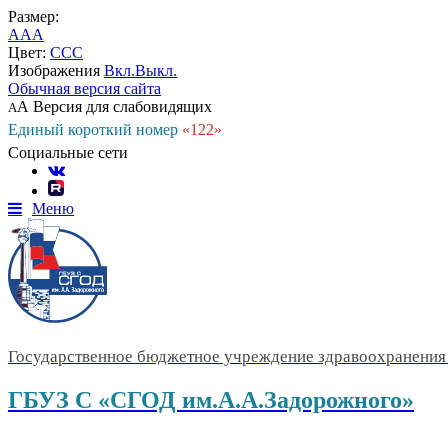
Размер:
A
A
A
Цвет:
C
C
C
Изображения
Вкл.
Выкл.
Обычная версия сайта
А
Версия для слабовидящих
А
Единый короткий номер
«122»
Социальные сети
Меню
Государственное бюджетное учреждение здравоохранения 
ГБУЗ С «СГОД им.А.А.Задорожного»