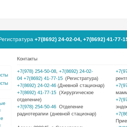
Регистратура
+7(8692) 24-02-04
,
+7(8692) 41-77-1
Контакты
+7(978) 254-50-08
,
+7(8692) 24-02-
+7(9
04
+7(8692) 41-77-15
(Регистратура)
рент
исты
+7(8692) 24-02-46
(Дневной стационар)
+7(9
+7(8692) 41-77-15
(Хирургическое
мам
отделение)
+7(9
+7(978) 254-50-46
Отделение
эндо
радиотерапии (дневной стационар)
+7(8
ые
Прие
и