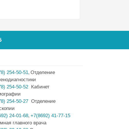
5
78) 254-50-51
Отделение
,
генодиагностики
78) 254-50-52
Кабинет
мографии
78) 254-50-27
Отделение
скопии
692) 24-01-68
+7(8692) 41-77-15
,
мная главного врача