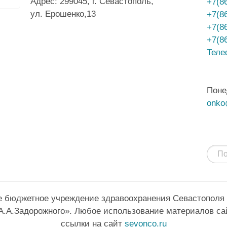
Адрес: 299045, г. Севастополь,
+7(8
ул. Ерошенко,13
+7(8
+7(8
+7(8
Теле
Поне
onko
е бюджетное учреждение здравоохранения Севастополя
А.А.Задорожного». Любое использование материалов са
ссылки на сайт
sevonco.ru