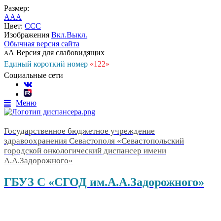
Размер:
A
A
A
Цвет:
C
C
C
Изображения
Вкл.
Выкл.
Обычная версия сайта
А
Версия для слабовидящих
А
Единый короткий номер
«122»
Социальные сети
Меню
Государственное бюджетное учреждение
здравоохранения Севастополя «Севастопольский
городской онкологический диспансер имени
А.А.Задорожного»
ГБУЗ С «СГОД им.А.А.Задорожного»