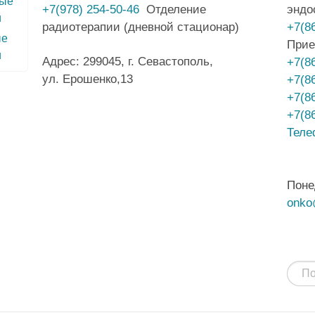
+7(978) 254-50-46
Отделение
эндо
радиотерапии (дневной стационар)
+7(8
ые
Прие
и
Адрес: 299045, г. Севастополь,
+7(8
ул. Ерошенко,13
+7(8
+7(8
+7(8
Теле
Поне
onko