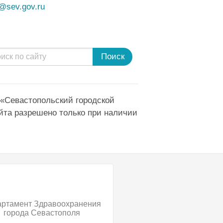
@sev.gov.ru
Поиск
 «Севастопольский городской
йта разрешено только при наличии
артамент Здравоохранения
Официальный сайт 
города Севастополя
размещения информ
государственных учре