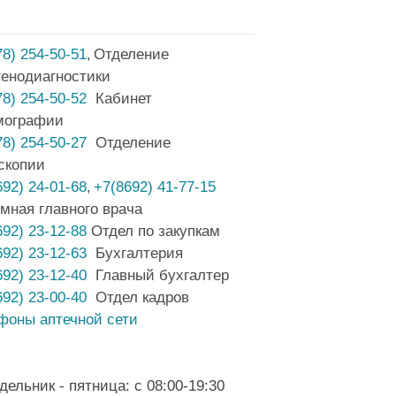
78) 254-50-51
Отделение
,
генодиагностики
78) 254-50-52
Кабинет
мографии
78) 254-50-27
Отделение
скопии
692) 24-01-68
+7(8692) 41-77-15
,
мная главного врача
692) 23-12-88
Отдел по закупкам
692) 23-12-63
Бухгалтерия
692) 23-12-40
Главный бухгалтер
692) 23-00-40
Отдел кадров
фоны аптечной сети
дельник - пятница: с 08:00-19:30