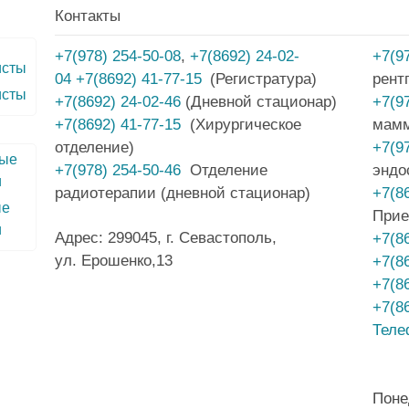
Контакты
+7(978) 254-50-08
,
+7(8692) 24-02-
+7(9
04
+7(8692) 41-77-15
(Регистратура)
рент
исты
+7(8692) 24-02-46
(Дневной стационар)
+7(9
+7(8692) 41-77-15
(Хирургическое
мам
отделение)
+7(9
+7(978) 254-50-46
Отделение
эндо
радиотерапии (дневной стационар)
+7(8
ые
Прие
и
Адрес: 299045, г. Севастополь,
+7(8
ул. Ерошенко,13
+7(8
+7(8
+7(8
Теле
Поне