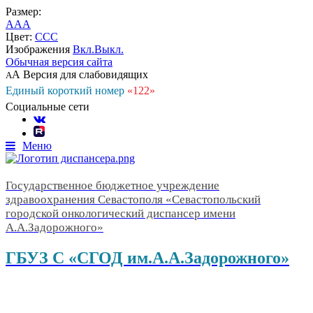
Размер:
A
A
A
Цвет:
C
C
C
Изображения
Вкл.
Выкл.
Обычная версия сайта
А
Версия для слабовидящих
А
Единый короткий номер
«122»
Социальные сети
Меню
Государственное бюджетное учреждение
здравоохранения Севастополя «Севастопольский
городской онкологический диспансер имени
А.А.Задорожного»
ГБУЗ С «СГОД им.А.А.Задорожного»