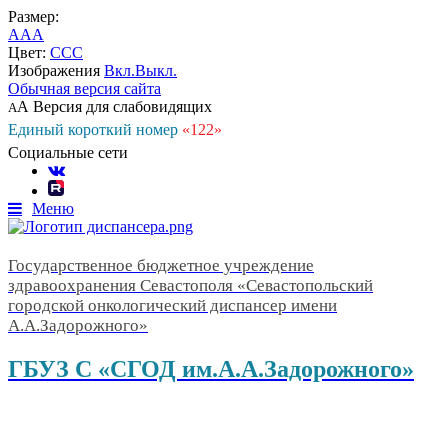
Размер:
A
A
A
Цвет:
C
C
C
Изображения
Вкл.
Выкл.
Обычная версия сайта
А
Версия для слабовидящих
А
Единый короткий номер
«122»
Социальные сети
Меню
Государственное бюджетное учреждение
здравоохранения Севастополя «Севастопольский
городской онкологический диспансер имени
А.А.Задорожного»
ГБУЗ С «СГОД им.А.А.Задорожного»