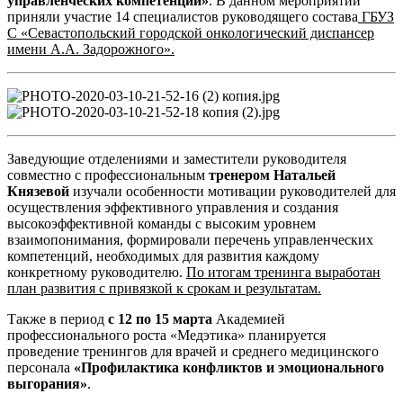
управленческих компетенций»
. В данном мероприятии
приняли участие 14 специалистов руководящего состава
ГБУЗ
С «Севастопольский городской онкологический диспансер
имени А.А. Задорожного».
Заведующие отделениями и заместители руководителя
совместно с профессиональным
тренером Натальей
Князевой
изучали особенности мотивации руководителей для
осуществления эффективного управления и создания
высокоэффективной команды с высоким уровнем
взаимопонимания, формировали перечень управленческих
компетенций, необходимых для развития каждому
конкретному руководителю.
По итогам тренинга выработан
план развития с привязкой к срокам и результатам.
Также в период
с 12 по 15 марта
Академией
профессионального роста «Медэтика» планируется
проведение тренингов для врачей и среднего медицинского
персонала
«Профилактика конфликтов и эмоционального
выгорания»
.