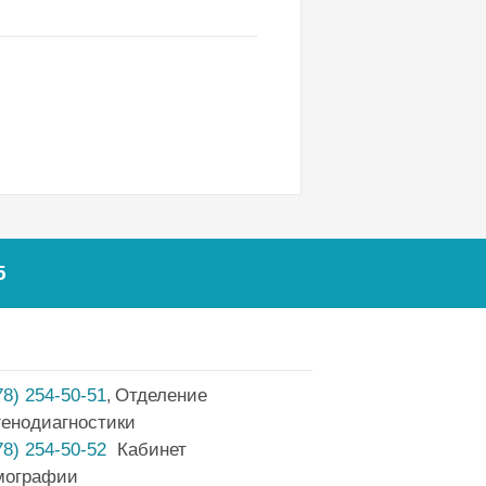
5
78) 254-50-51
Отделение
,
генодиагностики
78) 254-50-52
Кабинет
мографии