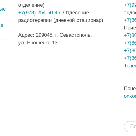
отделение)
+7(9
+7(978) 254-50-46
Отделение
эндо
радиотерапии (дневной стационар)
+7(8
ые
Прие
и
Адрес: 299045, г. Севастополь,
+7(8
ул. Ерошенко,13
+7(8
+7(8
+7(8
Теле
Поне
onko