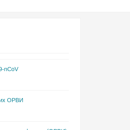
19-nCoV
гих ОРВИ