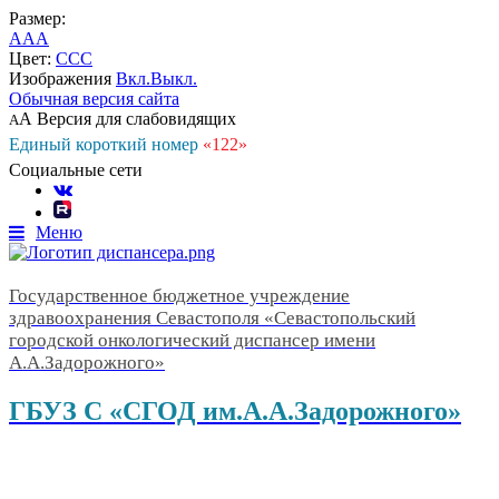
Размер:
A
A
A
Цвет:
C
C
C
Изображения
Вкл.
Выкл.
Обычная версия сайта
А
Версия для слабовидящих
А
Единый короткий номер
«122»
Социальные сети
Меню
Государственное бюджетное учреждение
здравоохранения Севастополя «Севастопольский
городской онкологический диспансер имени
А.А.Задорожного»
ГБУЗ С «СГОД им.А.А.Задорожного»