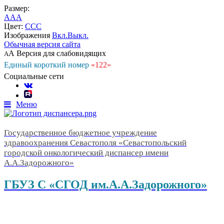
Размер:
A
A
A
Цвет:
C
C
C
Изображения
Вкл.
Выкл.
Обычная версия сайта
А
Версия для слабовидящих
А
Единый короткий номер
«122»
Социальные сети
Меню
Государственное бюджетное учреждение
здравоохранения Севастополя «Севастопольский
городской онкологический диспансер имени
А.А.Задорожного»
ГБУЗ С «СГОД им.А.А.Задорожного»