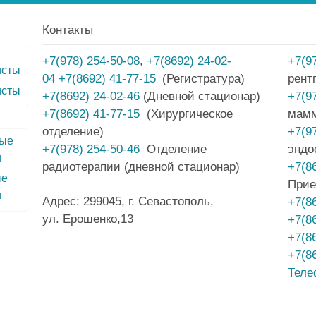
Контакты
+7(978) 254-50-08
,
+7(8692) 24-02-
+7(9
04
+7(8692) 41-77-15
(Регистратура)
рент
исты
+7(8692) 24-02-46
(Дневной стационар)
+7(9
+7(8692) 41-77-15
(Хирургическое
мам
отделение)
+7(9
+7(978) 254-50-46
Отделение
эндо
радиотерапии (дневной стационар)
+7(8
ые
Прие
и
Адрес: 299045, г. Севастополь,
+7(8
ул. Ерошенко,13
+7(8
+7(8
+7(8
Теле