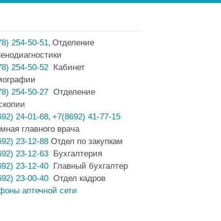
78) 254-50-51
Отделение
,
генодиагностики
78) 254-50-52
Кабинет
мографии
78) 254-50-27
Отделение
скопии
692) 24-01-68
+7(8692) 41-77-15
,
мная главного врача
692) 23-12-88
Отдел по закупкам
692) 23-12-63
Бухгалтерия
692) 23-12-40
Главный бухгалтер
692) 23-00-40
Отдел кадров
фоны аптечной сети