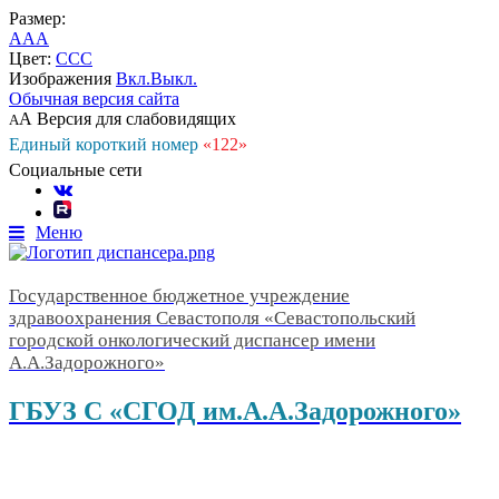
Размер:
A
A
A
Цвет:
C
C
C
Изображения
Вкл.
Выкл.
Обычная версия сайта
А
Версия для слабовидящих
А
Единый короткий номер
«122»
Социальные сети
Меню
Государственное бюджетное учреждение
здравоохранения Севастополя «Севастопольский
городской онкологический диспансер имени
А.А.Задорожного»
ГБУЗ С «СГОД им.А.А.Задорожного»