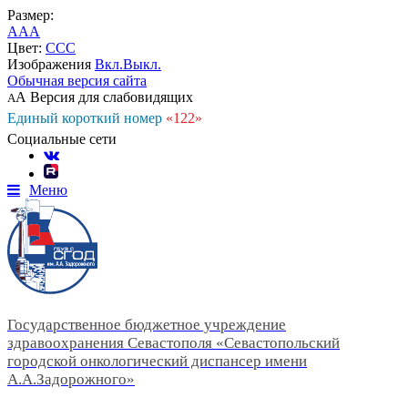
Размер:
A
A
A
Цвет:
C
C
C
Изображения
Вкл.
Выкл.
Обычная версия сайта
А
Версия для слабовидящих
А
Единый короткий номер
«122»
Социальные сети
Меню
Государственное бюджетное учреждение
здравоохранения Севастополя «Севастопольский
городской онкологический диспансер имени
А.А.Задорожного»