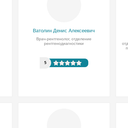
Ватолин Денис Алексеевич
Врач-рентгенолог, отделение
рентгенодиагностики
от
п
5