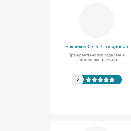
Бакликов Олег Леонидович
Врач-рентгенолог, отделение
рентгенодиагностики
5